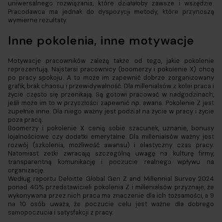
uniwersalnego rozwiązania, które działałoby zawsze i wszędzie.
Pracodawca ma jednak do dyspozycji metody, które przynoszą
wymierne rezultaty.
Inne pokolenia, inne motywacje
Motywacje pracowników zależą także od tego, jakie pokolenie
reprezentują. Najstarsi pracownicy (boomerzy i pokolenie X) chcą
po pracy spokoju. A to może im zapewnić dobrze zorganizowany
grafik, brak chaosu i przewidywalność. Dla millenialsów z kolei praca i
życie często się przenikają. Są gotowi pracować w nadgodzinach,
jeśli może im to w przyszłości zapewnić np. awans. Pokolenie Z jest
zupełnie inne. Dla niego ważny jest podział na życie w pracy i życie
poza pracą.
Boomerzy i pokolenie X cenią sobie szacunek, uznanie, bonusy
lojalnościowe czy dodatki emerytalne. Dla millenialsów ważny jest
rozwój (szkolenia, możliwość awansu) i elastyczny czas pracy.
Natomiast zetki zwracają szczególną uwagę na kulturę firmy,
transparentną komunikację i poczucie realnego wpływu na
organizację.
Według raportu Deloitte Global Gen Z and Millennial Survey 2024
ponad 40% przedstawicieli pokolenia Z i millenialsów przyznaje, że
wykonywana przez nich praca ma znaczenie dla ich tożsamości, a 9
na 10 osób uważa, że poczucie celu jest ważne dla dobrego
samopoczucia i satysfakcji z pracy.