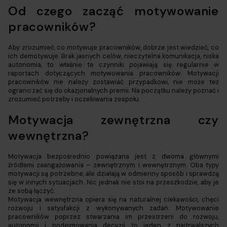
Od czego zacząć motywowanie
pracowników?
Aby zrozumieć, co motywuje pracowników, dobrze jest wiedzieć, co
ich demotywuje. Brak jasnych celów, nieczytelna komunikacja, niska
autonomia, to właśnie te czynniki pojawiają się regularnie w
raportach dotyczących motywowania pracowników. Motywacji
pracowników nie należy zostawiać przypadkowi, nie może też
ograniczać się do okazjonalnych premii. Na początku należy poznać i
zrozumieć potrzeby i oczekiwania zespołu.
Motywacja zewnętrzna czy
wewnętrzna?
Motywacja bezpośrednio powiązana jest z dwoma głównymi
źródłami zaangażowania – zewnętrznym i wewnętrznym. Oba typy
motywacji są potrzebne, ale działają w odmienny sposób i sprawdzą
się w innych sytuacjach. Nic jednak nie stoi na przeszkodzie, aby je
ze sobą łączyć.
Motywacja wewnętrzna opiera się na naturalnej ciekawości, chęci
rozwoju i satysfakcji z wykonywanych zadań. Motywowanie
pracowników poprzez stwarzania im przestrzeni do rozwoju,
autonomii i podejmowania decyzji to jeden z najtrwalszych