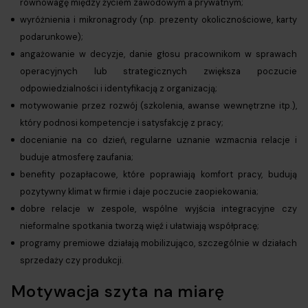
równowagę między życiem zawodowym a prywatnym;
wyróżnienia i mikronagrody (np. prezenty okolicznościowe, karty
podarunkowe);
angażowanie w decyzje, danie głosu pracownikom w sprawach
operacyjnych lub strategicznych zwiększa poczucie
odpowiedzialności i identyfikacją z organizacją;
motywowanie przez rozwój (szkolenia, awanse wewnętrzne itp.),
który podnosi kompetencje i satysfakcję z pracy;
docenianie na co dzień, regularne uznanie wzmacnia relacje i
buduje atmosferę zaufania;
benefity pozapłacowe, które poprawiają komfort pracy, budują
pozytywny klimat w firmie i daje poczucie zaopiekowania;
dobre relacje w zespole, wspólne wyjścia integracyjne czy
nieformalne spotkania tworzą więź i ułatwiają współpracę;
programy premiowe działają mobilizująco, szczególnie w działach
sprzedaży czy produkcji.
Motywacja szyta na miarę