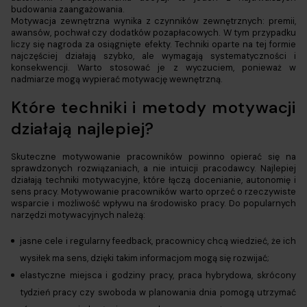
budowania zaangażowania.
Motywacja zewnętrzna wynika z czynników zewnętrznych: premii,
awansów, pochwał czy dodatków pozapłacowych. W tym przypadku
liczy się nagroda za osiągnięte efekty. Techniki oparte na tej formie
najczęściej działają szybko, ale wymagają systematyczności i
konsekwencji. Warto stosować je z wyczuciem, ponieważ w
nadmiarze mogą wypierać motywację wewnętrzną.
Które techniki i metody motywacji
działają najlepiej?
Skuteczne motywowanie pracowników powinno opierać się na
sprawdzonych rozwiązaniach, a nie intuicji pracodawcy. Najlepiej
działają techniki motywacyjne, które łączą docenianie, autonomię i
sens pracy. Motywowanie pracowników warto oprzeć o rzeczywiste
wsparcie i możliwość wpływu na środowisko pracy. Do popularnych
narzędzi motywacyjnych należą:
jasne cele i regularny feedback, pracownicy chcą wiedzieć, że ich
wysiłek ma sens, dzięki takim informacjom mogą się rozwijać;
elastyczne miejsca i godziny pracy, praca hybrydowa, skrócony
tydzień pracy czy swoboda w planowania dnia pomogą utrzymać