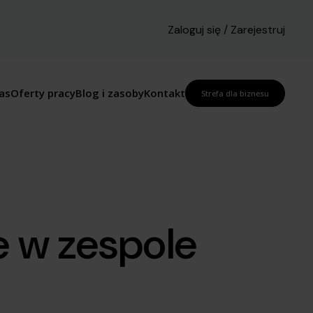
Zaloguj się / Zarejestruj
as
Oferty pracy
Blog i zasoby
Kontakt
Strefa dla biznesu
e w zespole