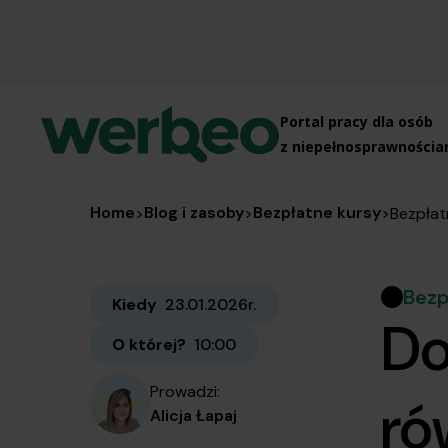
Home
Blog i zasoby
Bezpłatne kursy
>
>
>
Bezpłat
Bezp
Kiedy
23.01.2026r.
Do
O której?
10:00
Prowadzi:
ró
Alicja Łapaj