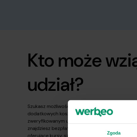
Kto może wzi
udział?
Szukasz możliwości rozwoju zawodowego bez p
dodatkowych kosztów? Jesteś zalogowanym i
zweryfikowanym użytkownikiem Werbeo? W tej 
znajdziesz bezpłatne, zdalne platformy e-learni
Zgoda
oferujące kursy, szkolenia oraz webinary rozwija