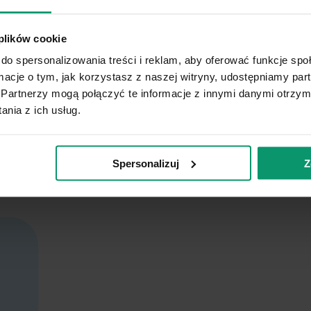
alizę
kie jak
 plików cookie
czasem.
do spersonalizowania treści i reklam, aby oferować funkcje sp
się we
ormacje o tym, jak korzystasz z naszej witryny, udostępniamy p
Partnerzy mogą połączyć te informacje z innymi danymi otrzym
nia z ich usług.
Spersonalizuj
Z