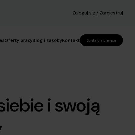
Zaloguj się / Zarejestruj
as
Oferty pracy
Blog i zasoby
Kontakt
Strefa dla biznesu
iebie i swoją
y