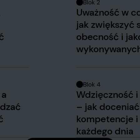
Blok 2
k
Uważność w co
jak zwiększyć 
ć
obecność i jak
wykonywanych
Blok 4
 a
Wdzięczność i
ądzać
– jak doceniać
ć
kompetencje i 
każdego dnia