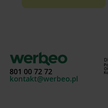
D
Po
Of
801 00 72 72
K
kontakt@werbeo.pl