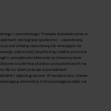
bistego i zawodowego. Posiada doświadczenie w
ojektach reintegracji społeczno - zawodowej,
ące przed zmianą zawodową lub wracające na
ywację, odporność psychiczną i realne poczucie
ii o specjalności klinicznej na Uniwersytecie
. Obecnie studentka studiów podyplomowych na
ym. Na co dzień pracuje w poradniach
dualne i zajęcia grupowe. W swojej pracy stawia
wspierającą atmosferę, która pomaga przejść od