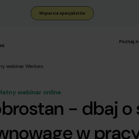
Wsparcie specjalistów
Poznaj n
ny webinar Werbeo
łatny webinar online
brostan - dbaj o s
wnowagę w prac