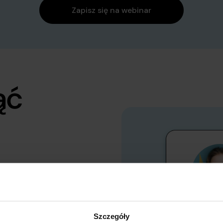
Zapisz się na webinar
ąć
onoszenia
zakładce
ngowe
Szczegóły
jące zarówno