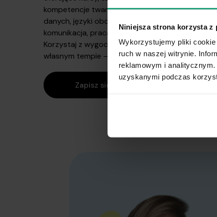
kompetencje twarde (np. obsługę programów, an
danych, języki obce), jak i umiejętności miękkie, ta
Niniejsza strona korzysta z
komunikacja, praca zespołowa czy zarządzanie 
Wykorzystujemy pliki cookie 
Korzystaj z wygodnego dostępu do wiedzy i ucz 
ruch w naszej witrynie. Inf
własnym tempie — bez wychodzenia z domu.
reklamowym i analitycznym. 
uzyskanymi podczas korzysta
Zapisz się na webinar