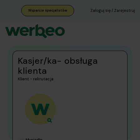
Zaloguj się / Zarejestruj
Wsparcie specjalistów
Kasjer/ka- obsługa
klienta
Klient - rekrutacja
Mysiadło