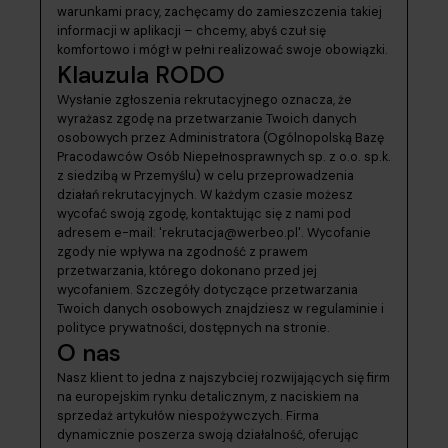
warunkami pracy, zachęcamy do zamieszczenia takiej
informacji w aplikacji – chcemy, abyś czuł się
komfortowo i mógł w pełni realizować swoje obowiązki.
Klauzula RODO
Wysłanie zgłoszenia rekrutacyjnego oznacza, że
wyrażasz zgodę na przetwarzanie Twoich danych
osobowych przez Administratora (Ogólnopolską Bazę
Pracodawców Osób Niepełnosprawnych sp. z o.o. sp.k.
z siedzibą w Przemyślu) w celu przeprowadzenia
działań rekrutacyjnych. W każdym czasie możesz
wycofać swoją zgodę, kontaktując się z nami pod
adresem e-mail: 'rekrutacja@werbeo.pl'. Wycofanie
zgody nie wpływa na zgodność z prawem
przetwarzania, którego dokonano przed jej
wycofaniem. Szczegóły dotyczące przetwarzania
Twoich danych osobowych znajdziesz w regulaminie i
polityce prywatności, dostępnych na stronie.
O nas
Nasz klient to jedna z najszybciej rozwijających się firm
na europejskim rynku detalicznym, z naciskiem na
sprzedaż artykułów niespożywczych. Firma
dynamicznie poszerza swoją działalność, oferując