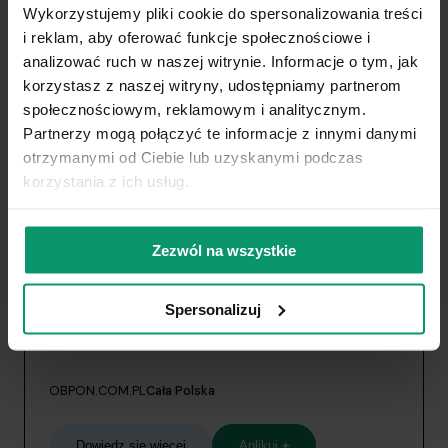
Wykorzystujemy pliki cookie do spersonalizowania treści
i reklam, aby oferować funkcje społecznościowe i
Dowiedz się więcej
Aplikuj
+
analizować ruch w naszej witrynie. Informacje o tym, jak
korzystasz z naszej witryny, udostępniamy partnerom
społecznościowym, reklamowym i analitycznym.
Partnerzy mogą połączyć te informacje z innymi danymi
Trener/Trenerka rozwoju
otrzymanymi od Ciebie lub uzyskanymi podczas
zawodowego- praca zdalna
korzystania z ich usług.
Zezwól na wszystkie
Spersonalizuj
OBPON.COM.PL
Cała Polska
Dowiedz się więcej
Aplikuj
+