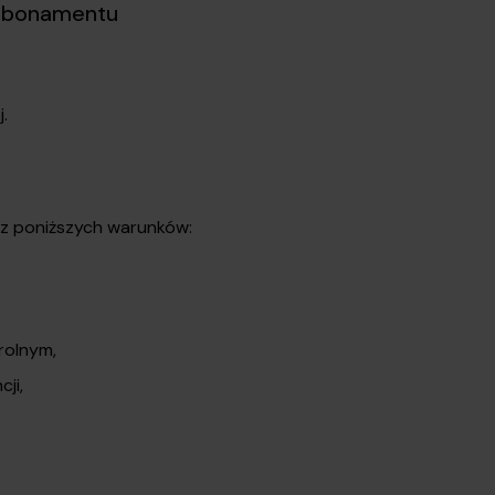
 abonamentu
.
 z poniższych warunków:
rolnym,
ji,