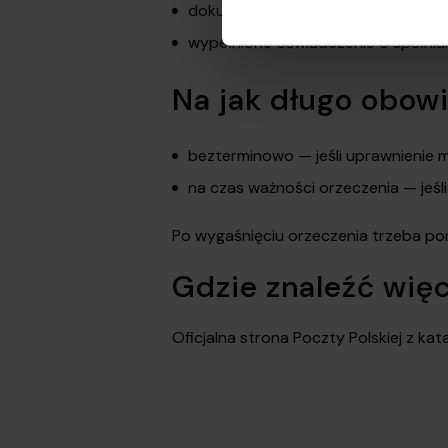
dokument potwierdzający uprawnien
wypełnione oświadczenie o spełnia
Na jak długo obowi
bezterminowo — jeśli uprawnienie m
na czas ważności orzeczenia — jeśl
Po wygaśnięciu orzeczenia trzeba pon
Gdzie znaleźć wię
Oficjalna strona Poczty Polskiej z ka