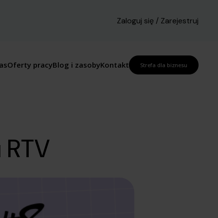
Zaloguj się / Zarejestruj
as
Oferty pracy
Blog i zasoby
Kontakt
Strefa dla biznesu
u RTV