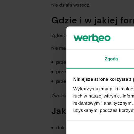
Nie działa wstecz.
Gdzie i w jakiej fo
Zgłoszenia dokonuje się osobiście w 
Nie ma możliwości zgłoszenia zwolnien
Zgoda
przez Internet,
przez ePUAP,
Niniejsza strona korzysta z
przez PUE ZUS.
Wykorzystujemy pliki cookie 
Zwolnienie wymaga osobistego stawi
ruch w naszej witrynie. Inf
reklamowym i analitycznym. 
Jakie dokumenty s
uzyskanymi podczas korzysta
dokument tożsamości,