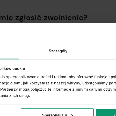
rmie zgłosić zwolnienie?
dowolnej placówce Poczty Polskiej.
ia:
Szczegóły
 plików cookie
do spersonalizowania treści i reklam, aby oferować funkcje sp
ennictwa, ponieważ pracownik poczty musi zweryfikować do
ormacje o tym, jak korzystasz z naszej witryny, udostępniamy p
Partnerzy mogą połączyć te informacje z innymi danymi otrzym
ą potrzebne?
nia z ich usług.
Spersonalizuj
Z