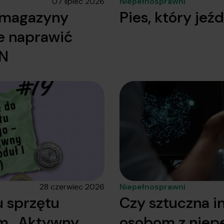
07 lipiec 2026
Niepełnosprawni
y magazyny
Pies, który je
e naprawić
ON
28 czerwiec 2026
Niepełnosprawni
 sprzętu
Czy sztuczna i
am „Aktywny
osobom z niep