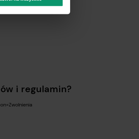
,
tów i regulamin?
tion=Zwolnienia