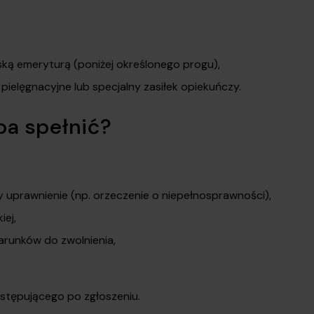
ską emeryturą (poniżej określonego progu),
elęgnacyjne lub specjalny zasiłek opiekuńczy.
ba spełnić?
uprawnienie (np. orzeczenie o niepełnosprawności),
iej,
arunków do zwolnienia,
astępującego po zgłoszeniu.