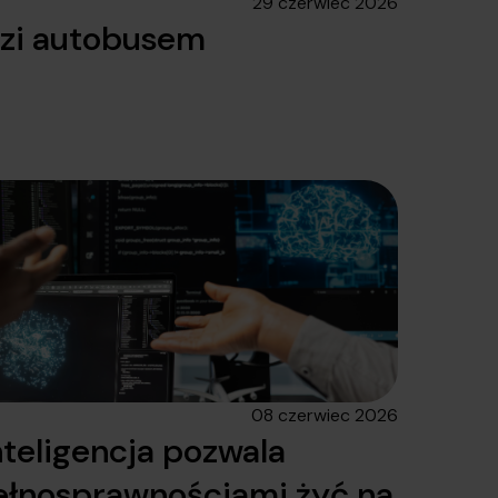
29 czerwiec 2026
ździ autobusem
08 czerwiec 2026
nteligencja pozwala
ełnosprawnościami żyć na