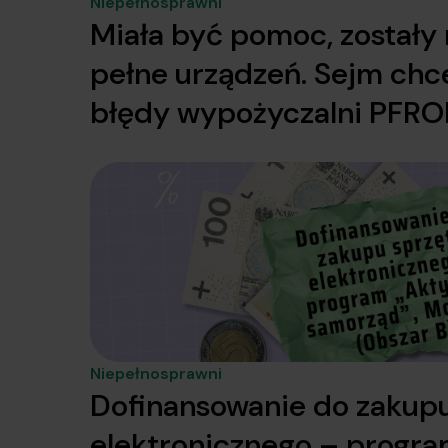
Niepełnosprawni
Miała być pomoc, został
pełne urządzeń. Sejm chc
błędy wypożyczalni PFR
Niepełnosprawni
Dofinansowanie do zakupu
elektronicznego – progr