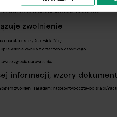
ie (np. orzeczenie o znacznym stopniu niepełnosprawności)
niu warunków do zwolnienia (dostępne w placówce).
ązuje zwolnienie
a charakter stały (np. wiek 75+),
i uprawnienie wynika z orzeczenia czasowego.
ownie zgłosić uprawnienie.
cej informacji, wzory dokumen
talogiem zwolnień i zasadami: https://rtv.poczta-polska.pl/?ac