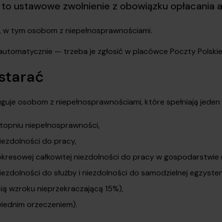
 to ustawowe zwolnienie z obowiązku opłacania
, w tym osobom z niepełnosprawnościami.
automatycznie — trzeba je zgłosić w placówce Poczty Polskiej
 starać
guje osobom z niepełnosprawnościami, które spełniają jeden
topniu niepełnosprawności,
iezdolności do pracy,
 okresowej całkowitej niezdolności do pracy w gospodarstwie 
iezdolności do służby i niezdolności do samodzielnej egzystenc
ią wzroku nieprzekraczającą 15%),
iednim orzeczeniem).